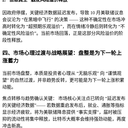
因政府停摆，关键经济数据延迟发布，导致 10 月美联储议息
会议沦为 “在黑暗中飞行” 的决策 —— 这种不确定性在市场冲
高时转化为 “超预期乐观溢价”，而在情绪冷静后则转化为 “不
确定性风险溢价”。当前市场回落，正是这部分风险溢价的阶
段性释放。
四、市场心理过渡与战略展望：盘整是为下一轮上
涨蓄力
当前市场盘整，本质是投资者心理从 “无脑乐观” 向 “谨慎观
望” 的自然过渡，并非趋势反转，更可能是为下一轮上涨积累
动能。
焦点转移与趋势确认关键： 市场核心关注点已转向 “延迟发布
的关键经济数据”—— 若数据重启发布后，就业、通胀等指标
显示经济疲软，将为美联储降息提供 “事实支撑”，届时被压
抑的流动性将集中释放，比特币大概率会维持强劲动能，再度
冲击新高。