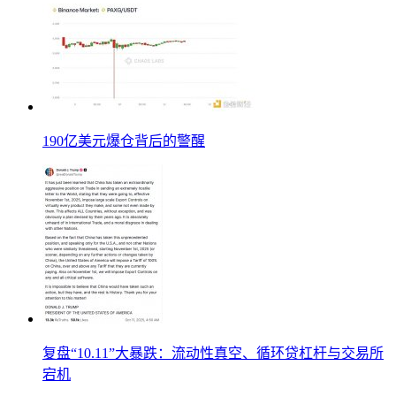
190亿美元爆仓背后的警醒
复盘“10.11”大暴跌：流动性真空、循环贷杠杆与交易所
宕机