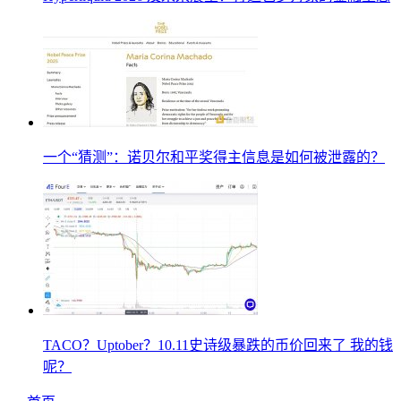
一个“猜测”：诺贝尔和平奖得主信息是如何被泄露的？
TACO？Uptober？10.11史诗级暴跌的币价回来了 我的钱
呢？