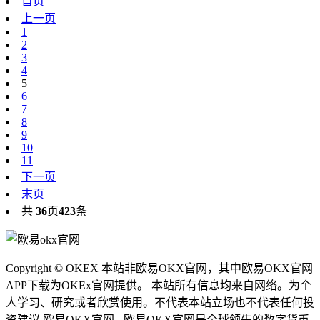
首页
上一页
1
2
3
4
5
6
7
8
9
10
11
下一页
末页
共
36
页
423
条
Copyright © OKEX 本站非欧易OKX官网，其中欧易OKX官网
APP下载为OKEx官网提供。 本站所有信息均来自网络。为个
人学习、研究或者欣赏使用。不代表本站立场也不代表任何投
资建议.欧易OKX官网 - 欧易OKX官网是全球领先的数字货币